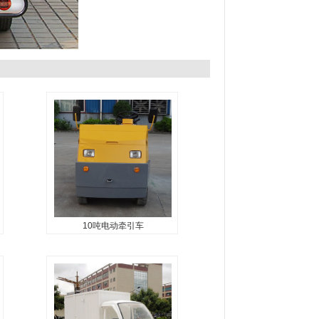
10吨电动牵引车
10吨电动牵引车
朗晴10吨点牵引车是一款经典
车型，动力足。...