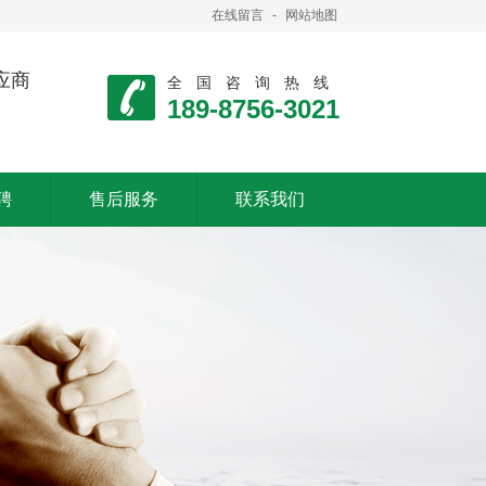
在线留言
-
网站地图
应商
全国咨询热线
189-8756-3021
聘
售后服务
联系我们
聘
售后服务
联系我们