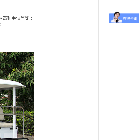
速器
和半轴等等；
；