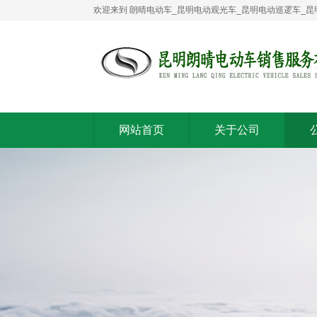
欢迎来到 朗晴电动车_昆明电动观光车_昆明电动巡逻车_昆
网站首页
关于公司
网站首页
关于公司