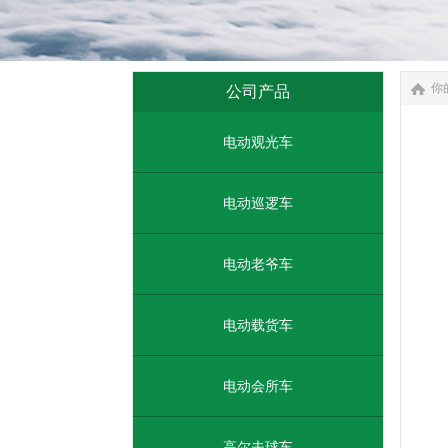
你
公司产品
电动观光车
电动巡逻车
电动老爷车
电动载货车
电动会所车
高尔夫球车